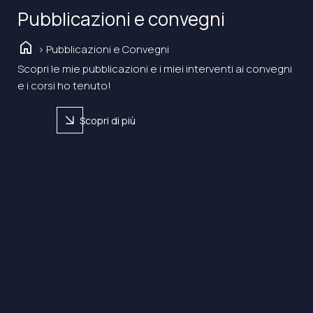
Pubblicazioni e convegni
home
> Pubblicazioni e Convegni
Scopri le mie pubblicazioni e i miei interventi ai convegni
e i corsi ho tenuto!
arrow_forward
Scopri di più