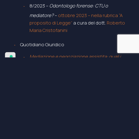
8/2023 –
Odontologo forense: CTU o
mediatore?
–
ottobre 2023 – nella rubrica “A
proposito di Legge”
a cura del dott.
Roberto
Maria Cristofanini
Quotidiano Giuridico
Mediazione e negoziazione assistita: quali i
criteri di prevalenza?
– pubblicato il 10.05.2023
Mediazione: quando diventa tardiva
l’eccezione di improcedibilità?
– pubblicato il
23.06.2023
Mediazione condominiale: quando può essere
proposta dal chiamato all’eredità del
condòmino defunto?
– pubblicato il
22.09.2023
Mediazione e provvedimenti cautelari: