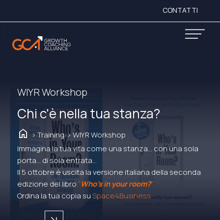
CONTATTI
WIYR Workshop
Chi c'è nella tua stanza?
home
> Training
> WIYR Workshop
Immagina la tua vita come una stanza… con una sola
porta… di sola entrata…
Il 5 ottobre è uscita la versione italiana della seconda
edizione del libro
“
Who’s in your room?
“
Ordina la tua copia su
Space4Business