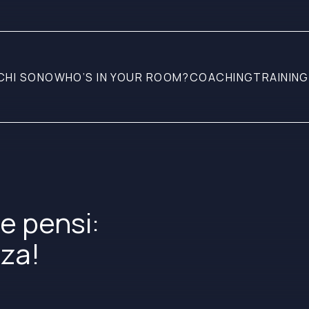
CHI SONO
WHO’S IN YOUR ROOM?
COACHING
TRAINING
e pensi:
nza!