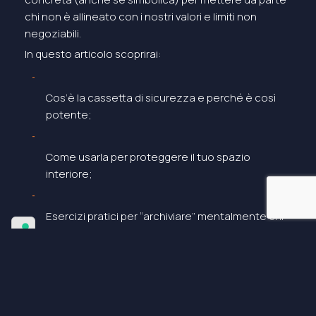
chi non è allineato con i nostri valori e limiti non
negoziabili.
In questo articolo scoprirai:
Cos’è la cassetta di sicurezza e perché è così
potente;
Come usarla per proteggere il tuo spazio
interiore;
Esercizi pratici per “archiviare” mentalmente chi
non vuoi più vicino;
Come distinguere tra
motori
e
ancore
nella tua
vita.