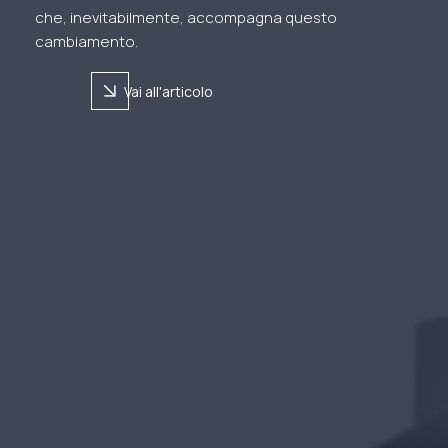
che, inevitabilmente, accompagna questo
cambiamento.
arrow_forward
Vai all'articolo