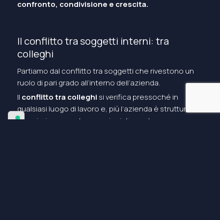
confronto, condivisione e crescita.
Il conflitto tra soggetti interni: tra
colleghi
Partiamo dal conflitto tra soggetti che rivestono un
ruolo di pari grado all’interno dell’azienda.
Il
conflitto tra colleghi
si verifica pressoché in
qualsiasi luogo di lavoro e, più l’azienda è strutturata,
maggiori saranno le occasioni di scontro.
Le cause per le quali si genera un conflitto tra
colleghi possono essere molteplici, spaziando dalla
differenza di valori all’espressione di interessi e
obiettivi contrastanti, fino a scontri tra forti
personalità e scarsa comunicazione.
Supportare i colleghi nella gestione di se stessi nel
conflitto è molto importante non solo per garantire la
crescita e il successo dell’azienda, ma anche per