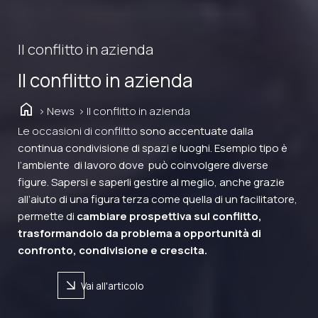
Il conflitto in azienda
Il conflitto in azienda
home
> News
> Il conflitto in azienda
Le occasioni di conflitto
sono accentuate dalla
continua condivisione di spazi e luoghi. Esempio tipo è
l’ambiente di lavoro dove può coinvolgere diverse
figure. Sapersi e saperli gestire al meglio, anche grazie
all’aiuto di una figura terza come quella di un facilitatore
,
permette di
cambiare prospettiva sul conflitto,
trasformandolo da problema a opportunità di
confronto, condivisione e crescita.
arrow_forward
Vai all'articolo