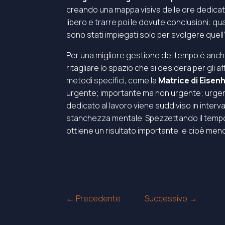
creando una mappa visiva delle ore dedicate 
libero e trarre poi le dovute conclusioni: 
sono stati impiegati solo per svolgere quell’
Per una migliore gestione del tempo è anch
ritagliare lo spazio che si desidera per gli a
metodi specifici, come la
Matrice di Eise
urgente; importante ma non urgente; urgen
dedicato al lavoro viene suddiviso in interva
stanchezza mentale. Spezzettando il tempo, i
ottiene un risultato importante, e cioè meno
Navigazione
← Precedente
Successivo →