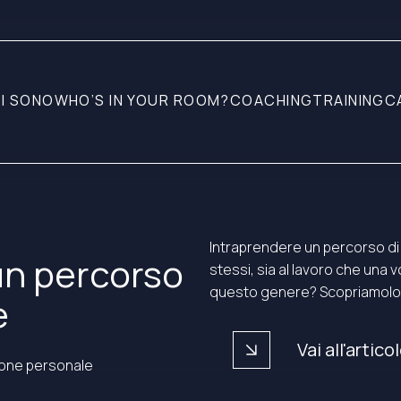
I SONO
WHO’S IN YOUR ROOM?
COACHING
TRAINING
C
Intraprendere un percorso di
un percorso
stessi, sia al lavoro che una 
questo genere? Scopriamolo 
e
arrow_forward
Vai all'artico
ione personale