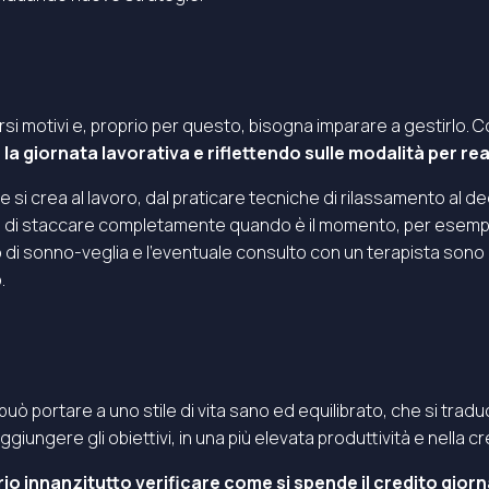
ersi motivi e, proprio per questo, bisogna imparare a gestirlo
e la giornata lavorativa e riflettendo sulle modalità per re
e si crea al lavoro, dal praticare tecniche di rilassamento al 
o di staccare completamente quando è il momento, per esempio
lo di sonno-veglia e l’eventuale consulto con un terapista sono 
.
può portare a uno stile di vita sano ed equilibrato, che si trad
giungere gli obiettivi, in una più elevata produttività e nella cre
io innanzitutto verificare come si spende il credito giorn