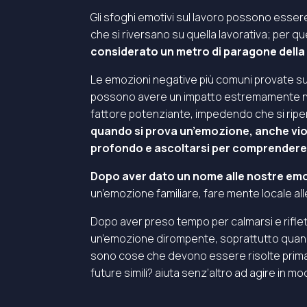
Gli sfoghi emotivi sul lavoro possono essere
che si riversano su quella lavorativa; per 
considerato un metro di paragone della 
Le emozioni negative più comuni provate sul 
possono avere un impatto estremamente neg
fattore potenziante, impedendo che si ripe
quando si prova un’emozione, anche viole
profondo e ascoltarsi per comprendere 
Dopo aver dato un nome alle nostre emoz
un’emozione familiare, fare mente locale alle
Dopo aver preso tempo per calmarsi e riflett
un’emozione dirompente, soprattutto quand
sono cose che devono essere risolte prima 
future simili? aiuta senz’altro ad agire in 