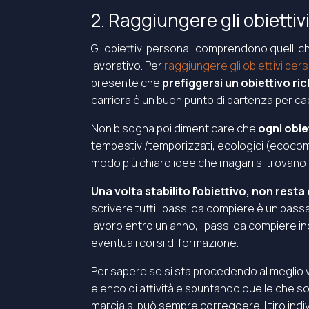
2. Raggiungere gli obiettiv
Gli obiettivi personali comprendono quelli ch
lavorativo. Per
raggiungere gli obiettivi pers
presente che
prefiggersi un obiettivo ri
carriera è un buon punto di partenza per capi
Non bisogna poi dimenticare che
ogni obi
tempestivi/temporizzati, ecologici (ecocompa
modo più chiaro idee che magari si trovano 
Una volta stabilito l’obiettivo, non rest
scrivere tutti i passi da compiere è un passa
lavoro entro un anno, i passi da compiere inc
eventuali corsi di formazione.
Per sapere se si sta procedendo al meglio 
elenco di attività e spuntando quelle che s
marcia si può sempre correggere il tiro ind