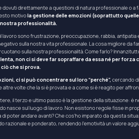
 dovuti direttamente a questioni di natura professionale o a fa
questo motivo
la gestione delle emozioni (soprattutto quelle
nostra professionalità.
lavoro sono frustrazione, preoccupazione, rabbia, antipatia e i
ativo sulla nostra vita professionale. La cosa migliore da f
rcuotano sulla nostra professionalità. Come farlo? Innanzitut
nta, non ci si deve far sopraffare da essa né per forza c
ciò che si prova.
ioni, ci si può concentrare sul loro “perché”,
cercando di 
 altre volte che la si è provata e a come si è reagito per affro
ere, il terzo e ultimo passo è la gestione della situazione: è
o nasce sul luogo di lavoro. Non esistono regole fisse in p
di poter andare avanti? Che cos’ho imparato da questa situaz
modo razionale e ponderato, rendendo l’emotività un valore agg