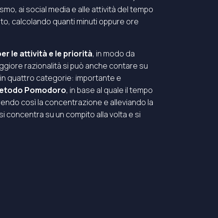
mo, ai social media e alle attività del tempo
ito, calcolando quanti minuti oppure ore
er le attività e le priorità
, in modo da
 maggiore razionalità si può anche contare su
 in quattro categorie: importante e
etodo Pomodoro
, in base al quale il tempo
vorendo così la concentrazione e alleviando la
i concentra su un compito alla volta e si