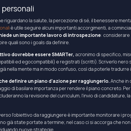
i personali
e riguardano la salute, la percezione di sé, il benessere mental
onali
è utile seguire alcuni importanti accorgimenti, a cominciare
chiede un importante lavoro di introspezione
: considerare 
re quali sono i goals da definire.
ettivo dovrebbe essere SMARTer,
acronimo di specifico, misur
tibili ed egocompatibili) e registrati (scritti). Scriverlo ner
già nella mente ma in modo confuso, così da poterle tradurre i
a che definire un piano d’azione per raggiungerlo.
Anche in 
ggio di basilare importanza per rendere il piano concreto. Per es
luderanno la revisione del curriculum, l’invio di candidature, l
verso l’obiettivo da raggiungere è importante monitorare i pr
ono già state portate a termine; nel caso ci si accorga che no
ividuando nuove strategie.