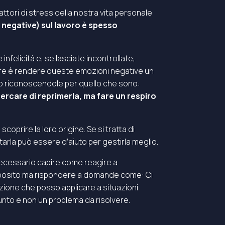
ttori di stress della nostra vita personale
 negative) sul lavoro è spesso
nfelicità e, se lasciate incontrollate,
are è rendere queste emozioni negative un
to riconoscendole per quello che sono:
ercare di reprimerla, ma fare un respiro
scoprire la loro origine. Se si tratta di
ntarla può essere d’aiuto per gestirla meglio.
 necessario capire come reagire a
roposito ma rispondere a domande come: Ci
ione che posso applicare a situazioni
iunto e non un problema da risolvere.