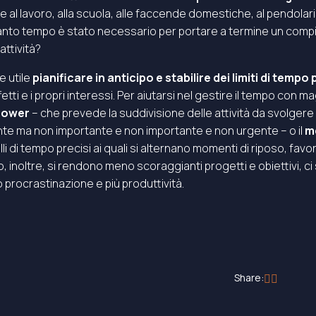
al lavoro, alla scuola, alle faccende domestiche, al pendolaris
quanto tempo è stato necessario per portare a termine un comp
attività?
e utile
pianificare in anticipo e stabilire dei limiti di tempo p
ffetti e i propri interessi. Per aiutarsi nel gestire il tempo con
nhower
– che prevede la suddivisione delle attività da svolgere
te ma non importante e non importante e non urgente – o il
m
lli di tempo precisi ai quali si alternano momenti di riposo, fa
noltre, si rendono meno scoraggianti progetti e obiettivi, ci s
 procrastinazione e più produttività.
Share: