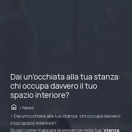
Dai un'occhiata alla tua stanza:
chi occupa davvero il tuo
spazio interiore?
home
> News
> Dai un’occhiata alla tua stanza: chi occupa davvero
il tuo spazio interiore?
Scopri come mappare le presenze nella tua “
stanza