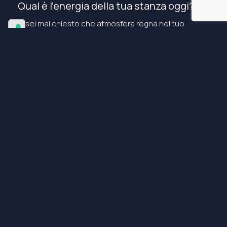
Qual è l’energia della tua stanza oggi?
Ti sei mai chiesto che atmosfera regna nel tuo
spazio interiore? È rumoroso, caotico, pieno di
lamentele? O forse è silenzioso ma privo di stimoli?
Questo esercizio ti aiuta a capire chi occupa i tuoi
pensieri, chi attira costantemente la tua attenzione
e chi invece resta in disparte, anche se ancora
presente.
Tipi di vicinanza: non solo fisica, ma
anche emotiva, mentale e digitale
Non tutte le presenze nella nostra vita sono visibili o
fisiche. Possiamo riconoscere diversi livelli di
vicinanza:
Vicinanza fisica
: Familiari, colleghi, amici che